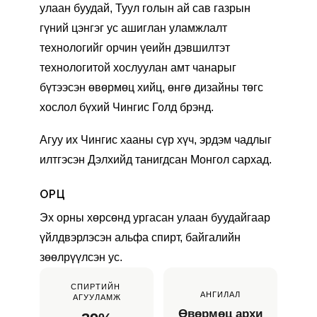
улаан буудай, Туул голын ай сав газрын 
гүний цэнгэг ус ашиглан уламжлалт 
технологийг орчин үеийн дэвшилтэт 
технологитой хослуулан амт чанарыг 
бүтээсэн өвөрмөц хийц, өнгө дизайны төгс 
хослол бүхий Чингис Голд брэнд.
Агуу их Чингис хааны сүр хүч, эрдэм чадлыг 
илтгэсэн Дэлхийд танигдсан Монгол сархад.
ОРЦ
Эх орны хөрсөнд ургасан улаан буудайгаар 
үйлдвэрлэсэн альфа спирт, байгалийн 
зөөлрүүлсэн ус.
СПИРТИЙН 
АНГИЛАЛ
АГУУЛАМЖ
Өвөрмөц архи