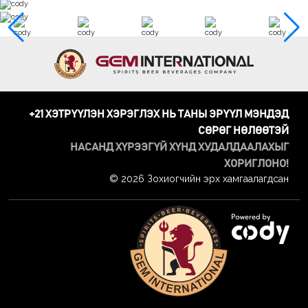
+21 ХЭТРҮҮЛЭН ХЭРЭГЛЭХ НЬ ТАНЫ ЭРҮҮЛ МЭНДЭД
СӨРӨГ НӨЛӨӨТЭЙ
НАСАНД ХҮРЭЭГҮЙ ХҮНД ХУДАЛДААЛАХЫГ
ХОРИГЛОНО!
© 2026 Зохиогчийн эрх хамгаалагдсан