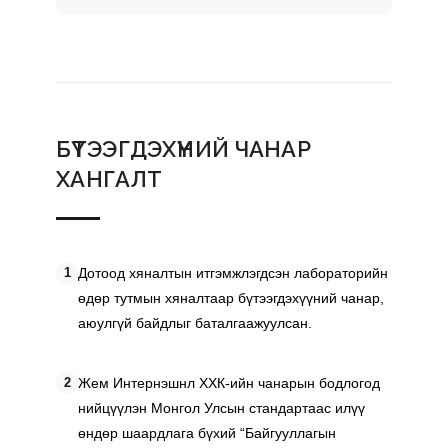
БҮТЭЭГДЭХҮҮНИЙ ЧАНАР 
ХАНГАЛТ
1
Дотоод хяналтын итгэмжлэгдсэн лабораторийн 
өдөр тутмын хяналтаар бүтээгдэхүүний чанар, 
аюулгүй байдлыг баталгаажуулсан.
2
Жем Интернэшнл ХХК-ийн чанарын бодлогод 
нийцүүлэн Монгол Улсын стандартаас илүү 
өндөр шаардлага бүхий “Байгууллагын 