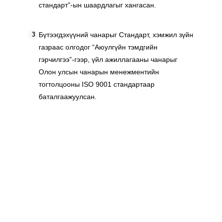
стандарт”-ын шаардлагыг хангасан.
3
Бүтээгдэхүүний чанарыг Стандарт, хэмжил зүйн 
газраас олгодог “Аюулгүйн тэмдгийн 
гэрчилгээ”-гээр, үйл ажиллагааны чанарыг 
Олон улсын чанарын менежментийн 
тогтолцооны ISO 9001 стандартаар 
баталгаажуулсан.