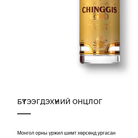
БҮТЭЭГДЭХҮҮНИЙ ОНЦЛОГ
Монгол орны үржил шимт хөрсөнд ургасан 