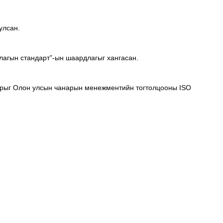
улсан.
агын стандарт”-ын шаардлагыг хангасан.
нарыг Олон улсын чанарын менежментийн тогтолцооны ISO 