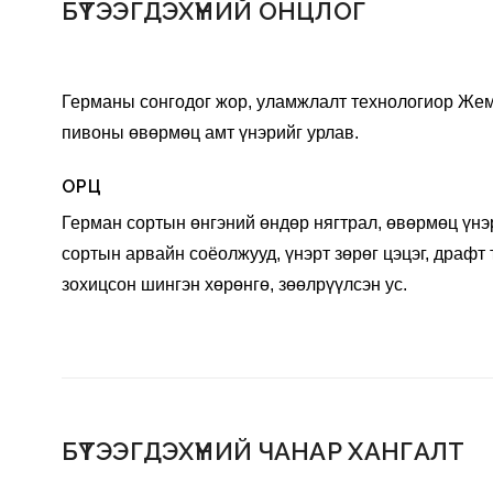
БҮТЭЭГДЭХҮҮНИЙ ОНЦЛОГ
Германы сонгодог жор, уламжлалт технологиор Жем
пивоны өвөрмөц амт үнэрийг урлав.
ОРЦ
Герман сортын өнгэний өндөр нягтрал, өвөрмөц үнэр
сортын арвайн соёолжууд, үнэрт зөрөг цэцэг, драфт 
зохицсон шингэн хөрөнгө, зөөлрүүлсэн ус.
БҮТЭЭГДЭХҮҮНИЙ ЧАНАР ХАНГАЛТ