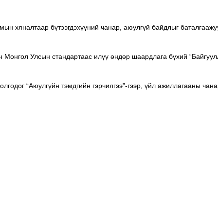
мын хяналтаар бүтээгдэхүүний чанар, аюулгүй байдлыг баталгаажу
Монгол Улсын стандартаас илүү өндөр шаардлага бүхий “Байгуулл
 олгодог “Аюулгүйн тэмдгийн гэрчилгээ”-гээр, үйл ажиллагааны ча