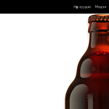
Нүүр хуудас
Мэдээ