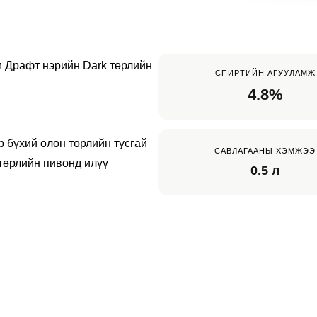
 Драфт нэрийн Dark төрлийн 
СПИРТИЙН АГУУЛАМЖ
4.8%
 бүхий олон төрлийн тусгай 
САВЛАГААНЫ ХЭМЖЭЭ
төрлийн пивонд илүү 
0.5 л