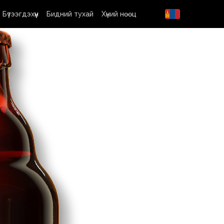
Бүтээгдэхүүн
Бидний тухай
Хүний нөөц