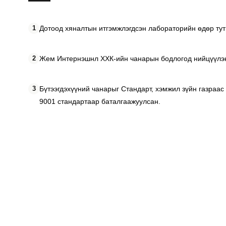
1
Дотоод хяналтын итгэмжлэгдсэн лабораторийн өдөр тут
2
Жем Интернэшнл ХХК-ийн чанарын бодлогод нийцүүлэн 
3
Бүтээгдэхүүний чанарыг Стандарт, хэмжил зүйн газраас
9001 стандартаар баталгаажуулсан.