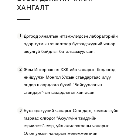
ХАНГАЛТ
1
Дотоод хяналтын итгэмжлэгдсэн лабораторийн 
өдөр тутмын хяналтаар бүтээгдэхүүний чанар, 
аюулгүй байдлыг баталгаажуулсан.
2
Жем Интернэшнл ХХК-ийн чанарын бодлогод 
нийцүүлэн Монгол Улсын стандартаас илүү 
өндөр шаардлага бүхий “Байгууллагын 
стандарт”-ын шаардлагыг хангасан.
3
Бүтээгдэхүүний чанарыг Стандарт, хэмжил зүйн 
газраас олгодог “Аюулгүйн тэмдгийн 
гэрчилгээ”-гээр, үйл ажиллагааны чанарыг 
Олон улсын чанарын менежментийн 