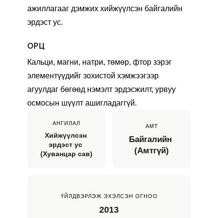
ажиллагааг дэмжих хийжүүлсэн байгалийн 
эрдэст ус.
ОРЦ
Кальци, магни, натри, төмөр, фтор зэрэг 
элементүүдийг зохистой хэмжээгээр 
агуулдаг бөгөөд нэмэлт эрдэсжилт, урвуу 
осмосын шүүлт ашигладаггүй.
АНГИЛАЛ
АМТ
Хийжүүлсэн 
Байгалийн 
эрдэст ус 
(Амтгүй)
(Хуванцар сав)
ҮЙЛДВЭРЛЭЖ ЭХЭЛСЭН ОГНОО
2013