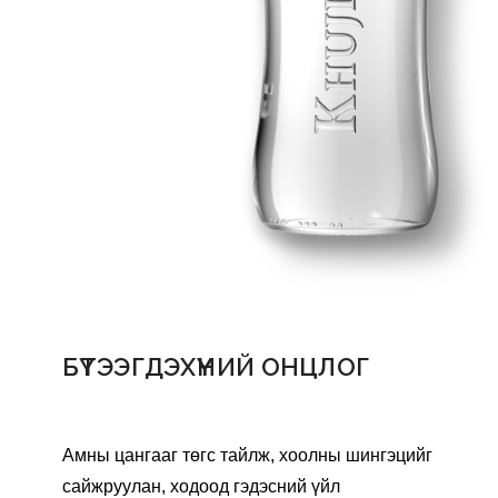
БҮТЭЭГДЭХҮҮНИЙ ОНЦЛОГ
Амны цангааг төгс тайлж, хоолны шингэцийг 
сайжруулан, ходоод гэдэсний үйл 