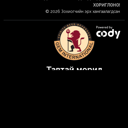
ХОРИГЛОНО!
© 2026 Зохиогчийн эрх хамгаалагдсан
Тавтай морил
Энэ сайтад орохын тулд та 21-ээс дээш настай байх
Төрсөн огноогоо оруулна уу
Намайг санах
НЭВТРЭХ