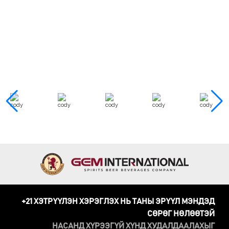
+21 ХЭТРҮҮЛЭН ХЭРЭГЛЭХ НЬ ТАНЫ ЭРҮҮЛ МЭНДЭД
СӨРӨГ НӨЛӨӨТЭЙ
НАСАНД ХҮРЭЭГҮЙ ХҮНД ХУДАЛДААЛАХЫГ