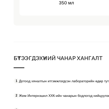
350 мл
БҮТЭЭГДЭХҮҮНИЙ ЧАНАР ХАНГАЛТ
1
Дотоод хяналтын итгэмжлэгдсэн лабораторийн өдөр тут
2
Жем Интернэшнл ХХК-ийн чанарын бодлогод нийцүүлэн 