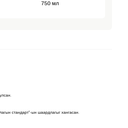
750 мл
улсан.
агын стандарт”-ын шаардлагыг хангасан.