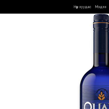
Нүүр хуудас
Мэдээ