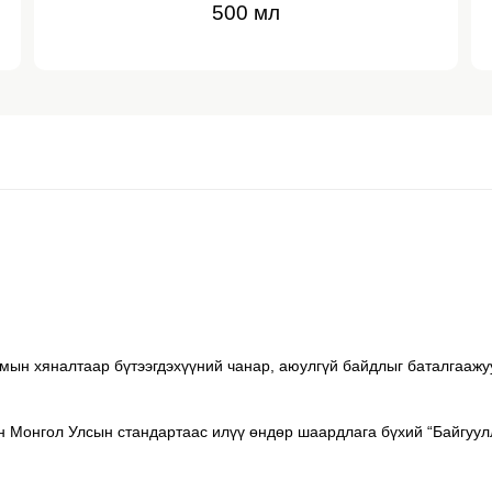
500 мл
мын хяналтаар бүтээгдэхүүний чанар, аюулгүй байдлыг баталгаажу
Монгол Улсын стандартаас илүү өндөр шаардлага бүхий “Байгуулл