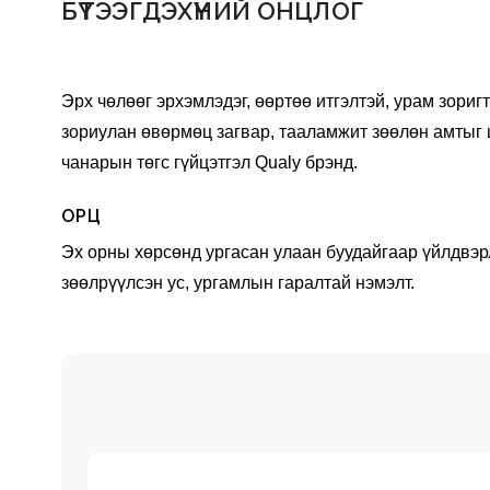
БҮТЭЭГДЭХҮҮНИЙ ОНЦЛОГ
Эрх чөлөөг эрхэмлэдэг, өөртөө итгэлтэй, урам зоригт
зориулан өвөрмөц загвар, тааламжит зөөлөн амтыг 
чанарын төгс гүйцэтгэл Qualy брэнд.
ОРЦ
Эх орны хөрсөнд ургасан улаан буудайгаар үйлдвэрл
зөөлрүүлсэн ус, ургамлын гаралтай нэмэлт.