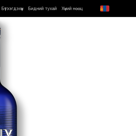
Бүтээгдэхүүн
Бидний тухай
Хүний нөөц