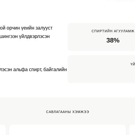
ой орчин үеийн залууст 
СПИРТИЙН АГУУЛАМЖ
шингээн үйлдвэрлэсэн 
38%
Ү
эсэн альфа спирт, байгалийн 
САВЛАГААНЫ ХЭМЖЭЭ