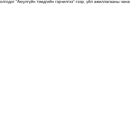
 олгодог “Аюулгүйн тэмдгийн гэрчилгээ”-гээр, үйл ажиллагааны ча