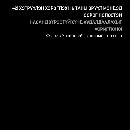
+21 ХЭТРҮҮЛЭН ХЭРЭГЛЭХ НЬ ТАНЫ ЭРҮҮЛ МЭНДЭД
СӨРӨГ НӨЛӨӨТЭЙ
НАСАНД ХҮРЭЭГҮЙ ХҮНД ХУДАЛДААЛАХЫГ
ХОРИГЛОНО!
© 2026 Зохиогчийн эрх хамгаалагдсан
Тавтай морил
Энэ сайтад орохын тулд та 21-ээс дээш настай байх
Төрсөн огноогоо оруулна уу