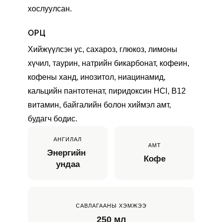
хослуулсан.
ОРЦ
Хийжүүлсэн ус, сахароз, глюкоз, лимоны 
хүчил, таурин, натрийн бикарбонат, кофеин, 
кофены ханд, инозитол, ниацинамид, 
кальцийн пантотенат, пиридоксин HCl, В12 
витамин, байгалийн болон хиймэл амт, 
будагч бодис.
АНГИЛАЛ
АМТ
Энергийн 
Кофе
ундаа
САВЛАГААНЫ ХЭМЖЭЭ
250 мл