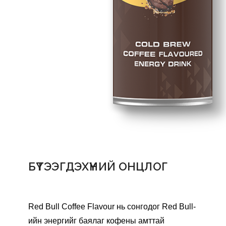
БҮТЭЭГДЭХҮҮНИЙ ОНЦЛОГ
Red Bull Coffee Flavour нь сонгодог Red Bull-
ийн энергийг баялаг кофены амттай 