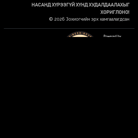
НАСАНД ХҮРЭЭГҮЙ ХҮНД ХУДАЛДААЛАХЫГ
ХОРИГЛОНО!
© 2026 Зохиогчийн эрх хамгаалагдсан
Тавтай морил
Энэ сайтад орохын тулд та 21-ээс дээш настай байх
Төрсөн огноогоо оруулна уу
Намайг санах