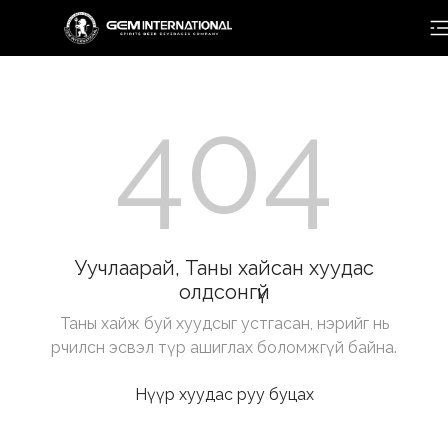
404
Уучлаарай, Таны хайсан хуудас
олдсонгүй
Таны хайж буй хуудсыг устгасан, нэрийг нь
өөрчилсөн эсвэл түр ашиглах боломжгүй байна.
Нүүр хуудас руу буцах