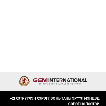
+21 ХЭТРҮҮЛЭН ХЭРЭГЛЭХ НЬ ТАНЫ ЭРҮҮЛ МЭНДЭД
СӨРӨГ НӨЛӨӨТЭЙ