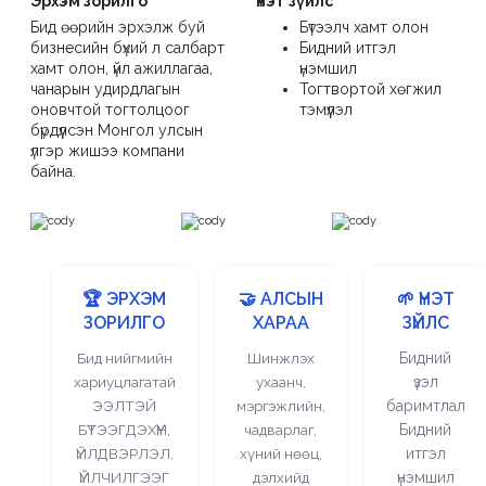
Эрхэм зорилго
Үнэт зүйлс
Бид өөрийн эрхэлж буй
Бүтээлч хамт олон
бизнесийн бүхий л салбарт
Бидний итгэл
хамт олон, үйл ажиллагаа,
үнэмшил
чанарын удирдлагын
Тогтвортой хөгжил
оновчтой тогтолцоог
тэмүүлэл
бүрдүүлсэн Монгол улсын
үлгэр жишээ компани
байна.
🏆 ЭРХЭМ
🤝
АЛСЫН
🌱
ҮНЭТ
ЗОРИЛГО
ХАРАА
ЗҮЙЛС
Бид нийгмийн
Шинжлэх
Бидний
хариуцлагатай
ухаанч,
үзэл
ЭЭЛТЭЙ
мэргэжлийн,
баримтлал
БҮТЭЭГДЭХҮҮН,
чадварлаг,
Бидний
ҮЙЛДВЭРЛЭЛ,
хүний нөөц,
итгэл
ҮЙЛЧИЛГЭЭГ
дэлхийд
үнэмшил