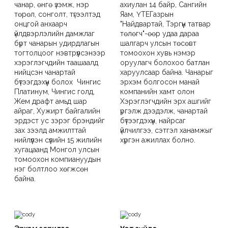
чанар, өнгө үзэмж, нэр
ахиулан 14 байр, Сангийн
төрөл, сонголт, түгээлтэд
Яам, ҮТЕГазрын
онцгой анхаарч
"Найдвартай, Тэргүүн татвар
үйлдвэрлэлийн дамжлаг
төлөгч"-өөр удаа дараа
бүрт чанарын удирдлагын
шалгарч улсын төсөвт
тогтолцоог нэвтрүүлсэнээр
томоохон хувь нэмэр
хэрэглэгчдийн таашаалд
оруулагч болохоо батлан
нийцсэн чанартай
харуулсаар байна. Чанарыг
бүтээгдэхүүн болох Чингис
эрхэм болгосон манай
Платинум, Чингис голд,
компанийн хамт олон
Жем драфт амьд шар
Хэрэглэгчдийн эрх ашгийг
айраг, Хужирт байгалийн
үргэлж дээдэлж, чанартай
эрдэст ус зэрэг брэндийг
бүтээгдэхүүн, найрсаг
зах зээлд амжилттай
үйлчилгээ, сэтгэл ханамжыг
нийлүүлэн сүүлийн 15 жилийн
хүргэн ажиллах болно.
хугацаанд Монгол улсын
томоохон компиануудын
нэг болтлоо хөгжсөн
байна.