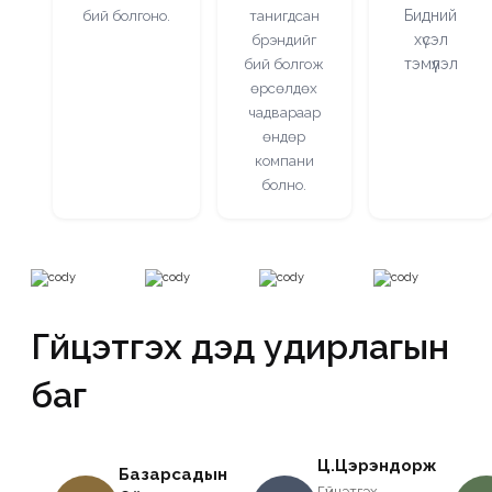
бий болгоно.
танигдсан
Бидний
брэндийг
хүсэл
бий болгож
тэмүүлэл
өрсөлдөх
чадвараар
өндөр
компани
болно.
Гүйцэтгэх дэд удирлагын
баг
Ц.Цэрэндорж
Базарсадын
Гүйцэтгэх