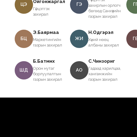
Ойгонжаргал
ЦЭ
ГЭ
Г
захирлын орлогч
Гүйцэтгэх
бөгөөд Санхүүгийн
захирал
газрын захирал
Э.Баярмаа
Н.Одгэрэл
БЦ
ЖИ
Г
Маркетингийн
Хүний нөөц
газрын захирал
албаны захирал
Б.Батмөнх
С.Чинзориг
Орон нутаг
Гадаад харилцаа,
ШД
АО
борлуулалтын
хангамжийн
газрын захирал
газрын захирал
Жем Групп