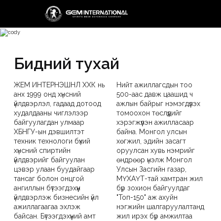
Бидний тухай
ЖЕМ ИНТЕРНЭШНЛ ХХК нь
Нийт ажиллагсдын тоо
анх 1999 онд хүнсний
500-аас давж цаашид ч
үйлдвэрлэл, гадаад дотоод
ажлын байрыг нэмэгдүүлэх
худалдааны чиглэлээр
томоохон төслүүдийг
байгуулагдан улмаар
хэрэгжүүлэн ажилласаар
ХБНГУ-ын дэвшилтэт
байна. Монгол улсын
техник технологи бүхий
хөгжил, эдийн засагт
хүнсний спиртийн
оруулсан хувь нэмрийг
үйлдвэрийг байгуулан
өндрөөр үнэлж Монгол
цэвэр улаан буудайгаар
Улсын Засгийн газар,
тансаг болон онцгой
МҮХАҮТ-тай хамтран жил
ангиллын бүтээгдэхүүн
бүр зохион байгуулдаг
үйлдвэрлэж бизнесийн үйл
"Топ-150" аж ахуйн
ажиллагаагаа эхлэж
нэгжийн шалгаруулалтанд
байсан. Бүтээгдэхүүний амт
жил ирэх бүр амжилтаа