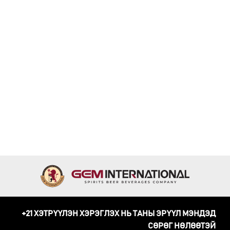
+21 ХЭТРҮҮЛЭН ХЭРЭГЛЭХ НЬ ТАНЫ ЭРҮҮЛ МЭНДЭД
СӨРӨГ НӨЛӨӨТЭЙ