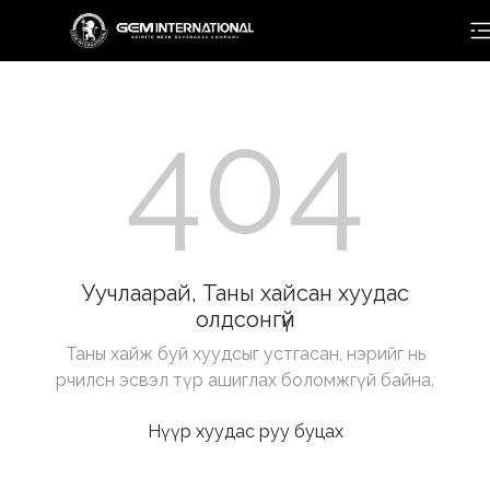
404
Уучлаарай, Таны хайсан хуудас
олдсонгүй
Таны хайж буй хуудсыг устгасан, нэрийг нь
өөрчилсөн эсвэл түр ашиглах боломжгүй байна.
Нүүр хуудас руу буцах