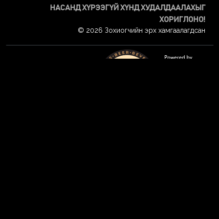
НАСАНД ХҮРЭЭГҮЙ ХҮНД ХУДАЛДААЛАХЫГ
ХОРИГЛОНО!
© 2026 Зохиогчийн эрх хамгаалагдсан
Тавтай морил
Энэ сайтад орохын тулд та 21-ээс дээш настай байх
Төрсөн огноогоо оруулна уу
Намайг санах